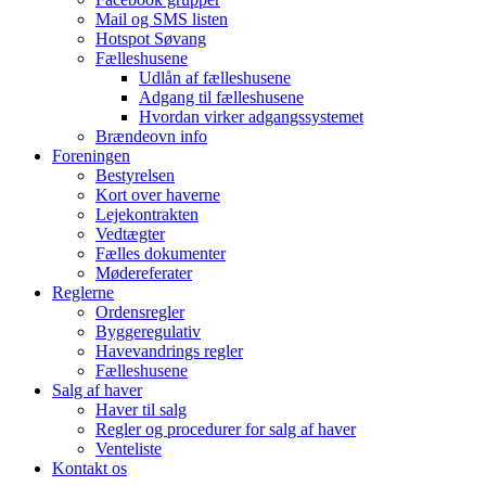
Mail og SMS listen
Hotspot Søvang
Fælleshusene
Udlån af fælleshusene
Adgang til fælleshusene
Hvordan virker adgangssystemet
Brændeovn info
Foreningen
Bestyrelsen
Kort over haverne
Lejekontrakten
Vedtægter
Fælles dokumenter
Mødereferater
Reglerne
Ordensregler
Byggeregulativ
Havevandrings regler
Fælleshusene
Salg af haver
Haver til salg
Regler og procedurer for salg af haver
Venteliste
Kontakt os