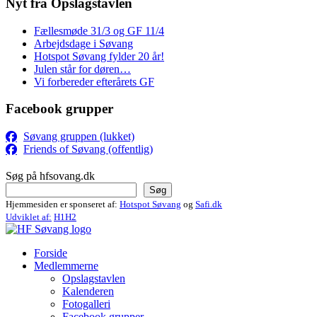
Nyt fra Opslagstavlen
Fællesmøde 31/3 og GF 11/4
Arbejdsdage i Søvang
Hotspot Søvang fylder 20 år!
Julen står for døren…
Vi forbereder efterårets GF
Facebook grupper
Søvang gruppen (lukket)
Friends of Søvang (offentlig)
Søg på hfsovang.dk
Søg
Hjemmesiden er sponseret af:
Hotspot Søvang
og
Safi.dk
Udviklet af:
H1H2
Forside
Medlemmerne
Opslagstavlen
Kalenderen
Fotogalleri
Facebook grupper