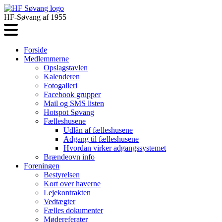
HF-Søvang af 1955
Forside
Medlemmerne
Opslagstavlen
Kalenderen
Fotogalleri
Facebook grupper
Mail og SMS listen
Hotspot Søvang
Fælleshusene
Udlån af fælleshusene
Adgang til fælleshusene
Hvordan virker adgangssystemet
Brændeovn info
Foreningen
Bestyrelsen
Kort over haverne
Lejekontrakten
Vedtægter
Fælles dokumenter
Mødereferater