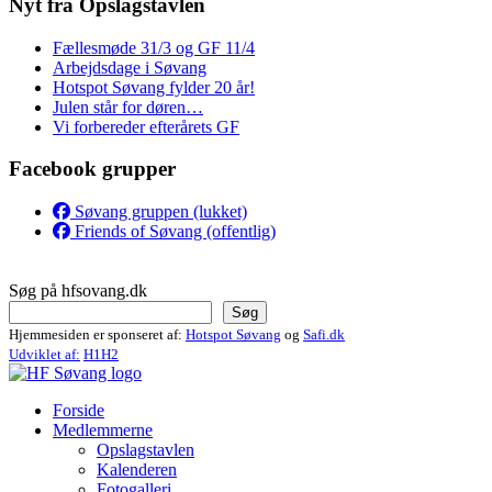
Nyt fra Opslagstavlen
Fællesmøde 31/3 og GF 11/4
Arbejdsdage i Søvang
Hotspot Søvang fylder 20 år!
Julen står for døren…
Vi forbereder efterårets GF
Facebook grupper
Søvang gruppen (lukket)
Friends of Søvang (offentlig)
Søg på hfsovang.dk
Søg
Hjemmesiden er sponseret af:
Hotspot Søvang
og
Safi.dk
Udviklet af:
H1H2
Forside
Medlemmerne
Opslagstavlen
Kalenderen
Fotogalleri