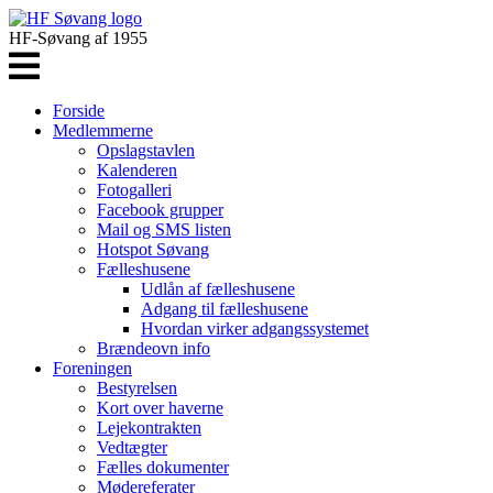
HF-Søvang af 1955
Forside
Medlemmerne
Opslagstavlen
Kalenderen
Fotogalleri
Facebook grupper
Mail og SMS listen
Hotspot Søvang
Fælleshusene
Udlån af fælleshusene
Adgang til fælleshusene
Hvordan virker adgangssystemet
Brændeovn info
Foreningen
Bestyrelsen
Kort over haverne
Lejekontrakten
Vedtægter
Fælles dokumenter
Mødereferater