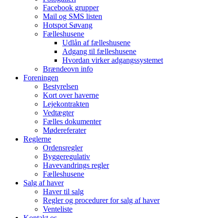
Facebook grupper
Mail og SMS listen
Hotspot Søvang
Fælleshusene
Udlån af fælleshusene
Adgang til fælleshusene
Hvordan virker adgangssystemet
Brændeovn info
Foreningen
Bestyrelsen
Kort over haverne
Lejekontrakten
Vedtægter
Fælles dokumenter
Mødereferater
Reglerne
Ordensregler
Byggeregulativ
Havevandrings regler
Fælleshusene
Salg af haver
Haver til salg
Regler og procedurer for salg af haver
Venteliste
Kontakt os