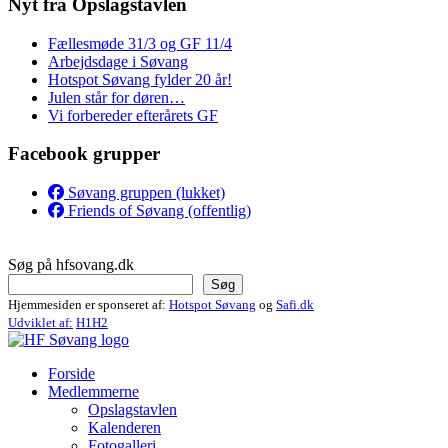
Nyt fra Opslagstavlen
Fællesmøde 31/3 og GF 11/4
Arbejdsdage i Søvang
Hotspot Søvang fylder 20 år!
Julen står for døren…
Vi forbereder efterårets GF
Facebook grupper
Søvang gruppen (lukket)
Friends of Søvang (offentlig)
Søg på hfsovang.dk
Søg
Hjemmesiden er sponseret af:
Hotspot Søvang
og
Safi.dk
Udviklet af:
H1H2
Forside
Medlemmerne
Opslagstavlen
Kalenderen
Fotogalleri