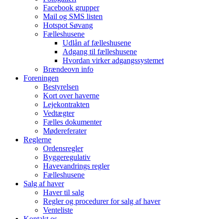
Facebook grupper
Mail og SMS listen
Hotspot Søvang
Fælleshusene
Udlån af fælleshusene
Adgang til fælleshusene
Hvordan virker adgangssystemet
Brændeovn info
Foreningen
Bestyrelsen
Kort over haverne
Lejekontrakten
Vedtægter
Fælles dokumenter
Mødereferater
Reglerne
Ordensregler
Byggeregulativ
Havevandrings regler
Fælleshusene
Salg af haver
Haver til salg
Regler og procedurer for salg af haver
Venteliste
Kontakt os