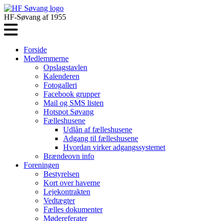
HF-Søvang af 1955
Forside
Medlemmerne
Opslagstavlen
Kalenderen
Fotogalleri
Facebook grupper
Mail og SMS listen
Hotspot Søvang
Fælleshusene
Udlån af fælleshusene
Adgang til fælleshusene
Hvordan virker adgangssystemet
Brændeovn info
Foreningen
Bestyrelsen
Kort over haverne
Lejekontrakten
Vedtægter
Fælles dokumenter
Mødereferater