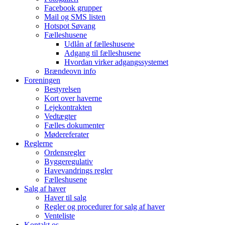
Facebook grupper
Mail og SMS listen
Hotspot Søvang
Fælleshusene
Udlån af fælleshusene
Adgang til fælleshusene
Hvordan virker adgangssystemet
Brændeovn info
Foreningen
Bestyrelsen
Kort over haverne
Lejekontrakten
Vedtægter
Fælles dokumenter
Mødereferater
Reglerne
Ordensregler
Byggeregulativ
Havevandrings regler
Fælleshusene
Salg af haver
Haver til salg
Regler og procedurer for salg af haver
Venteliste
Kontakt os