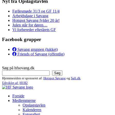
Nyt fra Opslagstavlen
Fællesmøde 31/3 og GF 11/4
Arbejdsdage i Søvang
Hotspot Søvang fylder 20 år!
Julen står for døren…
Vi forbereder efterårets GF
Facebook grupper
Søvang gruppen (lukket)
Friends of Søvang (offentlig)
Søg på hfsovang.dk
Søg
Hjemmesiden er sponseret af:
Hotspot Søvang
og
Safi.dk
Udviklet af:
H1H2
Forside
Medlemmerne
Opslagstavlen
Kalenderen
Fotogalleri