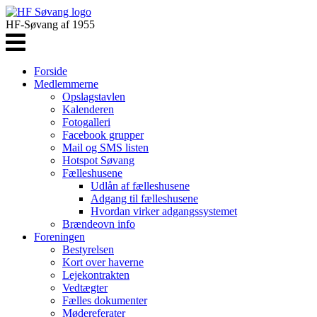
HF-Søvang af 1955
Forside
Medlemmerne
Opslagstavlen
Kalenderen
Fotogalleri
Facebook grupper
Mail og SMS listen
Hotspot Søvang
Fælleshusene
Udlån af fælleshusene
Adgang til fælleshusene
Hvordan virker adgangssystemet
Brændeovn info
Foreningen
Bestyrelsen
Kort over haverne
Lejekontrakten
Vedtægter
Fælles dokumenter
Mødereferater