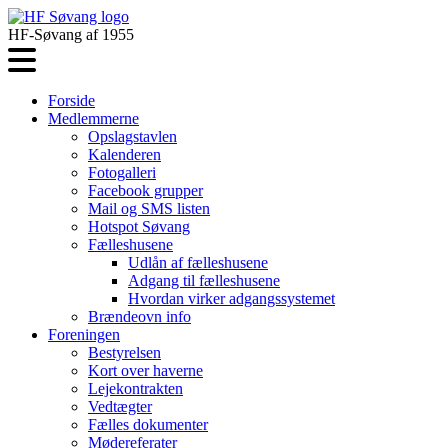
HF-Søvang af 1955
Forside
Medlemmerne
Opslagstavlen
Kalenderen
Fotogalleri
Facebook grupper
Mail og SMS listen
Hotspot Søvang
Fælleshusene
Udlån af fælleshusene
Adgang til fælleshusene
Hvordan virker adgangssystemet
Brændeovn info
Foreningen
Bestyrelsen
Kort over haverne
Lejekontrakten
Vedtægter
Fælles dokumenter
Mødereferater