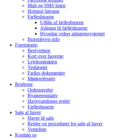
Mail og SMS listen
Hotspot Søvang
Fælleshusene
Udlån af fælleshusene
Adgang til fælleshusene
Hvordan virker adgangssystemet
Brændeovn info
Foreningen
Bestyrelsen
Kort over haverne
Lejekontrakten
Vedtægter
Fælles dokumenter
Mødereferater
Reglerne
Ordensregler
Byggeregulativ
Havevandrings regler
Fælleshusene
Salg af haver
Haver til salg
Regler og procedurer for salg af haver
Venteliste
Kontakt os