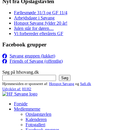
Nyt fra Opslagstavlen
Fællesmøde 31/3 og GF 11/4
Arbejdsdage i Søvang
Hotspot Søvang fylder 20 år!
Julen står for døren…
Vi forbereder efterårets GF
Facebook grupper
Søvang gruppen (lukket)
Friends of Søvang (offentlig)
Søg på hfsovang.dk
Søg
Hjemmesiden er sponseret af:
Hotspot Søvang
og
Safi.dk
Udviklet af:
H1H2
Forside
Medlemmerne
Opslagstavlen
Kalenderen
Fotogalleri
Facebook grupper