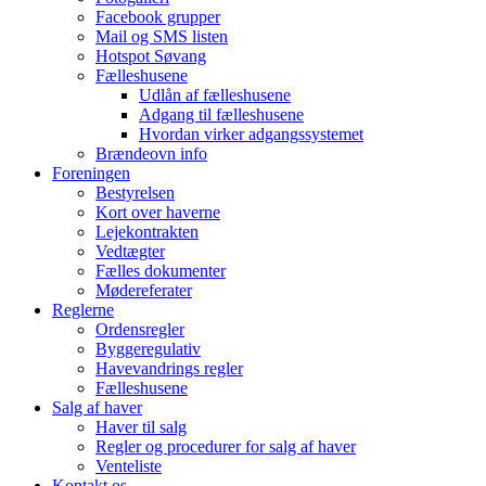
Facebook grupper
Mail og SMS listen
Hotspot Søvang
Fælleshusene
Udlån af fælleshusene
Adgang til fælleshusene
Hvordan virker adgangssystemet
Brændeovn info
Foreningen
Bestyrelsen
Kort over haverne
Lejekontrakten
Vedtægter
Fælles dokumenter
Mødereferater
Reglerne
Ordensregler
Byggeregulativ
Havevandrings regler
Fælleshusene
Salg af haver
Haver til salg
Regler og procedurer for salg af haver
Venteliste
Kontakt os