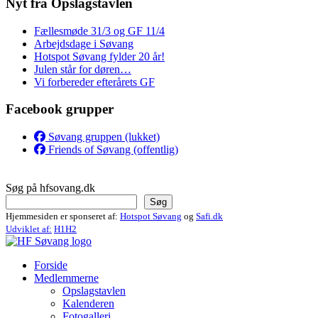
Nyt fra Opslagstavlen
Fællesmøde 31/3 og GF 11/4
Arbejdsdage i Søvang
Hotspot Søvang fylder 20 år!
Julen står for døren…
Vi forbereder efterårets GF
Facebook grupper
Søvang gruppen (lukket)
Friends of Søvang (offentlig)
Søg på hfsovang.dk
Søg
Hjemmesiden er sponseret af:
Hotspot Søvang
og
Safi.dk
Udviklet af:
H1H2
Forside
Medlemmerne
Opslagstavlen
Kalenderen
Fotogalleri