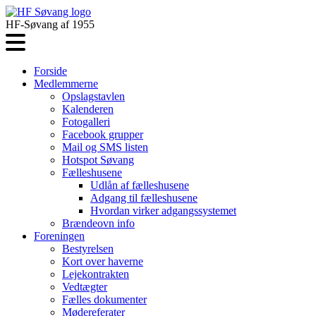
HF-Søvang af 1955
Forside
Medlemmerne
Opslagstavlen
Kalenderen
Fotogalleri
Facebook grupper
Mail og SMS listen
Hotspot Søvang
Fælleshusene
Udlån af fælleshusene
Adgang til fælleshusene
Hvordan virker adgangssystemet
Brændeovn info
Foreningen
Bestyrelsen
Kort over haverne
Lejekontrakten
Vedtægter
Fælles dokumenter
Mødereferater