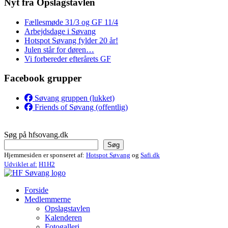
Nyt fra Opslagstavlen
Fællesmøde 31/3 og GF 11/4
Arbejdsdage i Søvang
Hotspot Søvang fylder 20 år!
Julen står for døren…
Vi forbereder efterårets GF
Facebook grupper
Søvang gruppen (lukket)
Friends of Søvang (offentlig)
Søg på hfsovang.dk
Søg
Hjemmesiden er sponseret af:
Hotspot Søvang
og
Safi.dk
Udviklet af:
H1H2
Forside
Medlemmerne
Opslagstavlen
Kalenderen
Fotogalleri