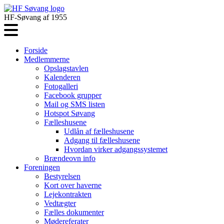
HF-Søvang af 1955
Forside
Medlemmerne
Opslagstavlen
Kalenderen
Fotogalleri
Facebook grupper
Mail og SMS listen
Hotspot Søvang
Fælleshusene
Udlån af fælleshusene
Adgang til fælleshusene
Hvordan virker adgangssystemet
Brændeovn info
Foreningen
Bestyrelsen
Kort over haverne
Lejekontrakten
Vedtægter
Fælles dokumenter
Mødereferater