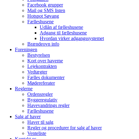
Facebook grupper
Mail og SMS listen
Hotspot Søvang
Fælleshusene
Udlån af fælleshusene
Adgang til fælleshusene
Hvordan virker adgangssystemet
Brændeovn info
Foreningen
Bestyrelsen
Kort over haverne
Lejekontrakten
Vedtægter
Fælles dokumenter
Mødereferater
Reglerne
Ordensregler
Byggeregulativ
Havevandrings regler
Fælleshusene
Salg af haver
Haver til salg
Regler og procedurer for salg af haver
Venteliste
Kontakt os