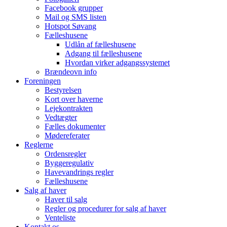
Facebook grupper
Mail og SMS listen
Hotspot Søvang
Fælleshusene
Udlån af fælleshusene
Adgang til fælleshusene
Hvordan virker adgangssystemet
Brændeovn info
Foreningen
Bestyrelsen
Kort over haverne
Lejekontrakten
Vedtægter
Fælles dokumenter
Mødereferater
Reglerne
Ordensregler
Byggeregulativ
Havevandrings regler
Fælleshusene
Salg af haver
Haver til salg
Regler og procedurer for salg af haver
Venteliste
Kontakt os