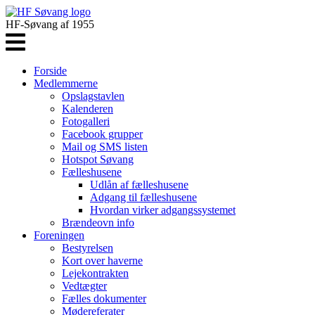
HF-Søvang af 1955
Forside
Medlemmerne
Opslagstavlen
Kalenderen
Fotogalleri
Facebook grupper
Mail og SMS listen
Hotspot Søvang
Fælleshusene
Udlån af fælleshusene
Adgang til fælleshusene
Hvordan virker adgangssystemet
Brændeovn info
Foreningen
Bestyrelsen
Kort over haverne
Lejekontrakten
Vedtægter
Fælles dokumenter
Mødereferater