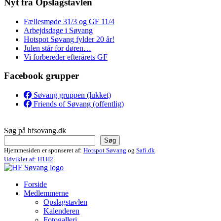
Nyt fra Opslagstavlen
Fællesmøde 31/3 og GF 11/4
Arbejdsdage i Søvang
Hotspot Søvang fylder 20 år!
Julen står for døren…
Vi forbereder efterårets GF
Facebook grupper
Søvang gruppen (lukket)
Friends of Søvang (offentlig)
Søg på hfsovang.dk
Søg
Hjemmesiden er sponseret af:
Hotspot Søvang
og
Safi.dk
Udviklet af:
H1H2
Forside
Medlemmerne
Opslagstavlen
Kalenderen
Fotogalleri