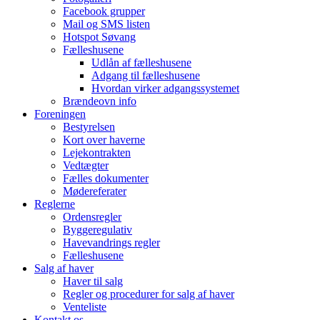
Facebook grupper
Mail og SMS listen
Hotspot Søvang
Fælleshusene
Udlån af fælleshusene
Adgang til fælleshusene
Hvordan virker adgangssystemet
Brændeovn info
Foreningen
Bestyrelsen
Kort over haverne
Lejekontrakten
Vedtægter
Fælles dokumenter
Mødereferater
Reglerne
Ordensregler
Byggeregulativ
Havevandrings regler
Fælleshusene
Salg af haver
Haver til salg
Regler og procedurer for salg af haver
Venteliste
Kontakt os