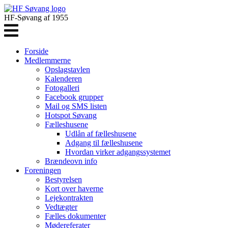
HF-Søvang af 1955
Forside
Medlemmerne
Opslagstavlen
Kalenderen
Fotogalleri
Facebook grupper
Mail og SMS listen
Hotspot Søvang
Fælleshusene
Udlån af fælleshusene
Adgang til fælleshusene
Hvordan virker adgangssystemet
Brændeovn info
Foreningen
Bestyrelsen
Kort over haverne
Lejekontrakten
Vedtægter
Fælles dokumenter
Mødereferater