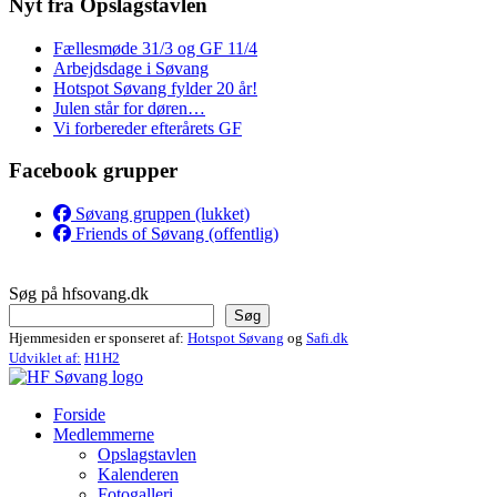
Nyt fra Opslagstavlen
Fællesmøde 31/3 og GF 11/4
Arbejdsdage i Søvang
Hotspot Søvang fylder 20 år!
Julen står for døren…
Vi forbereder efterårets GF
Facebook grupper
Søvang gruppen (lukket)
Friends of Søvang (offentlig)
Søg på hfsovang.dk
Søg
Hjemmesiden er sponseret af:
Hotspot Søvang
og
Safi.dk
Udviklet af:
H1H2
Forside
Medlemmerne
Opslagstavlen
Kalenderen
Fotogalleri