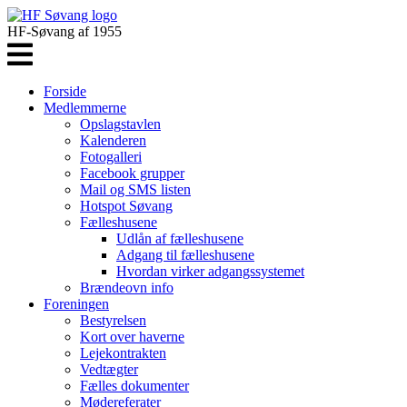
HF-Søvang af 1955
Forside
Medlemmerne
Opslagstavlen
Kalenderen
Fotogalleri
Facebook grupper
Mail og SMS listen
Hotspot Søvang
Fælleshusene
Udlån af fælleshusene
Adgang til fælleshusene
Hvordan virker adgangssystemet
Brændeovn info
Foreningen
Bestyrelsen
Kort over haverne
Lejekontrakten
Vedtægter
Fælles dokumenter
Mødereferater