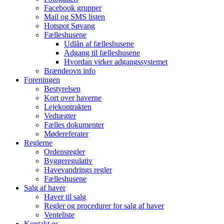
Facebook grupper
Mail og SMS listen
Hotspot Søvang
Fælleshusene
Udlån af fælleshusene
Adgang til fælleshusene
Hvordan virker adgangssystemet
Brændeovn info
Foreningen
Bestyrelsen
Kort over haverne
Lejekontrakten
Vedtægter
Fælles dokumenter
Mødereferater
Reglerne
Ordensregler
Byggeregulativ
Havevandrings regler
Fælleshusene
Salg af haver
Haver til salg
Regler og procedurer for salg af haver
Venteliste
Kontakt os