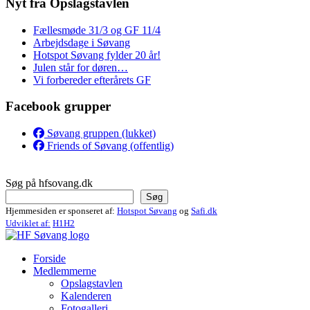
Nyt fra Opslagstavlen
Fællesmøde 31/3 og GF 11/4
Arbejdsdage i Søvang
Hotspot Søvang fylder 20 år!
Julen står for døren…
Vi forbereder efterårets GF
Facebook grupper
Søvang gruppen (lukket)
Friends of Søvang (offentlig)
Søg på hfsovang.dk
Søg
Hjemmesiden er sponseret af:
Hotspot Søvang
og
Safi.dk
Udviklet af:
H1H2
Forside
Medlemmerne
Opslagstavlen
Kalenderen
Fotogalleri