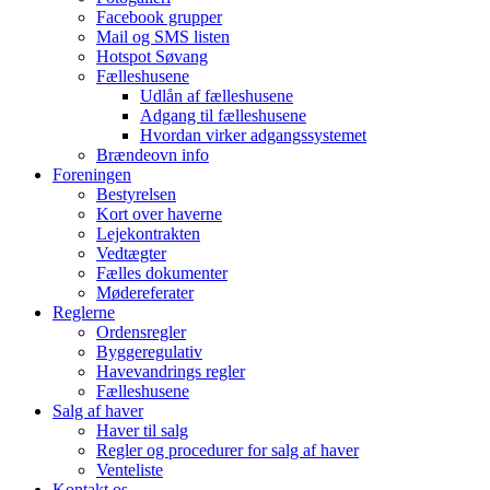
Facebook grupper
Mail og SMS listen
Hotspot Søvang
Fælleshusene
Udlån af fælleshusene
Adgang til fælleshusene
Hvordan virker adgangssystemet
Brændeovn info
Foreningen
Bestyrelsen
Kort over haverne
Lejekontrakten
Vedtægter
Fælles dokumenter
Mødereferater
Reglerne
Ordensregler
Byggeregulativ
Havevandrings regler
Fælleshusene
Salg af haver
Haver til salg
Regler og procedurer for salg af haver
Venteliste
Kontakt os