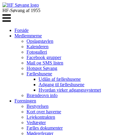
HF-Søvang af 1955
Forside
Medlemmerne
Opslagstavlen
Kalenderen
Fotogalleri
Facebook grupper
Mail og SMS listen
Hotspot Søvang
Fælleshusene
Udlån af fælleshusene
Adgang til fælleshusene
Hvordan virker adgangssystemet
Brændeovn info
Foreningen
Bestyrelsen
Kort over haverne
Lejekontrakten
Vedtægter
Fælles dokumenter
Mødereferater