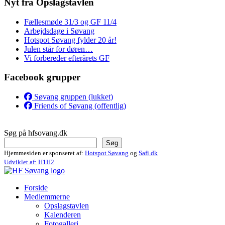
Nyt fra Opslagstavlen
Fællesmøde 31/3 og GF 11/4
Arbejdsdage i Søvang
Hotspot Søvang fylder 20 år!
Julen står for døren…
Vi forbereder efterårets GF
Facebook grupper
Søvang gruppen (lukket)
Friends of Søvang (offentlig)
Søg på hfsovang.dk
Søg
Hjemmesiden er sponseret af:
Hotspot Søvang
og
Safi.dk
Udviklet af:
H1H2
Forside
Medlemmerne
Opslagstavlen
Kalenderen
Fotogalleri