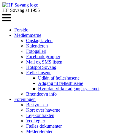
HF-Søvang af 1955
Forside
Medlemmerne
Opslagstavlen
Kalenderen
Fotogalleri
Facebook grupper
Mail og SMS listen
Hotspot Søvang
Fælleshusene
Udlån af fælleshusene
Adgang til fælleshusene
Hvordan virker adgangssystemet
Brændeovn info
Foreningen
Bestyrelsen
Kort over haverne
Lejekontrakten
Vedtægter
Fælles dokumenter
Mødereferater