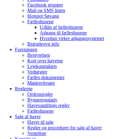
Facebook grupper
Mail og SMS listen
Hotspot Søvang
Fælleshusene
Udlån af fælleshusene
Adgang til fælleshusene
Hvordan virker adgangssystemet
Brændeovn info
Foreningen
Bestyrelsen
Kort over haverne
Lejekontrakten
Vedtægter
Fælles dokumenter
Mødereferater
Reglerne
Ordensregler
Byggeregulativ
Havevandrings regler
Fælleshusene
Salg af haver
Haver til salg
Regler og procedurer for salg af haver
Venteliste
Kontakt os