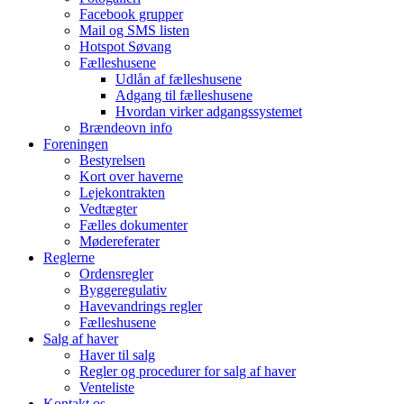
Facebook grupper
Mail og SMS listen
Hotspot Søvang
Fælleshusene
Udlån af fælleshusene
Adgang til fælleshusene
Hvordan virker adgangssystemet
Brændeovn info
Foreningen
Bestyrelsen
Kort over haverne
Lejekontrakten
Vedtægter
Fælles dokumenter
Mødereferater
Reglerne
Ordensregler
Byggeregulativ
Havevandrings regler
Fælleshusene
Salg af haver
Haver til salg
Regler og procedurer for salg af haver
Venteliste
Kontakt os