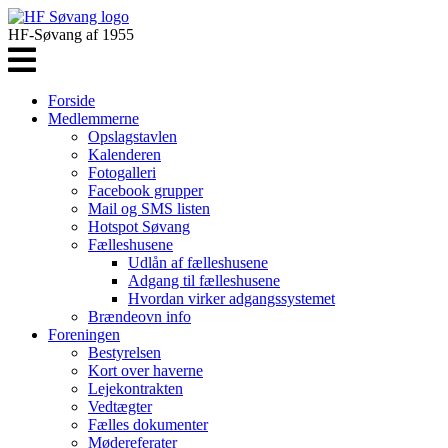
HF-Søvang af 1955
Forside
Medlemmerne
Opslagstavlen
Kalenderen
Fotogalleri
Facebook grupper
Mail og SMS listen
Hotspot Søvang
Fælleshusene
Udlån af fælleshusene
Adgang til fælleshusene
Hvordan virker adgangssystemet
Brændeovn info
Foreningen
Bestyrelsen
Kort over haverne
Lejekontrakten
Vedtægter
Fælles dokumenter
Mødereferater