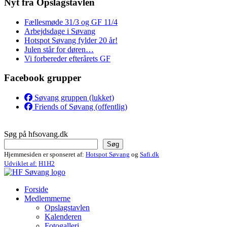
Nyt fra Opslagstavlen
Fællesmøde 31/3 og GF 11/4
Arbejdsdage i Søvang
Hotspot Søvang fylder 20 år!
Julen står for døren…
Vi forbereder efterårets GF
Facebook grupper
Søvang gruppen (lukket)
Friends of Søvang (offentlig)
Søg på hfsovang.dk
Søg
Hjemmesiden er sponseret af:
Hotspot Søvang
og
Safi.dk
Udviklet af:
H1H2
Forside
Medlemmerne
Opslagstavlen
Kalenderen
Fotogalleri