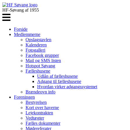
HF-Søvang af 1955
Forside
Medlemmerne
Opslagstavlen
Kalenderen
Fotogalleri
Facebook grupper
Mail og SMS listen
Hotspot Søvang
Fælleshusene
Udlån af fælleshusene
Adgang til fælleshusene
Hvordan virker adgangssystemet
Brændeovn info
Foreningen
Bestyrelsen
Kort over haverne
Lejekontrakten
Vedtægter
Fælles dokumenter
Mødereferater