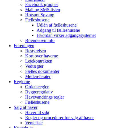
Facebook grupper
Mail og SMS listen
Hotspot Søvang
Fælleshusene
Udlån af fælleshusene
Adgang til fælleshusene
Hvordan virker adgangssystemet
Brændeovn info
Foreningen
Bestyrelsen
Kort over haverne
Lejekontrakten
Vedtægter
Fælles dokumenter
Mødereferater
Reglerne
Ordensregler
Byggeregulativ
Havevandrings regler
Fælleshusene
Salg af haver
Haver til salg
Regler og procedurer for salg af haver
Venteliste
Kontakt os