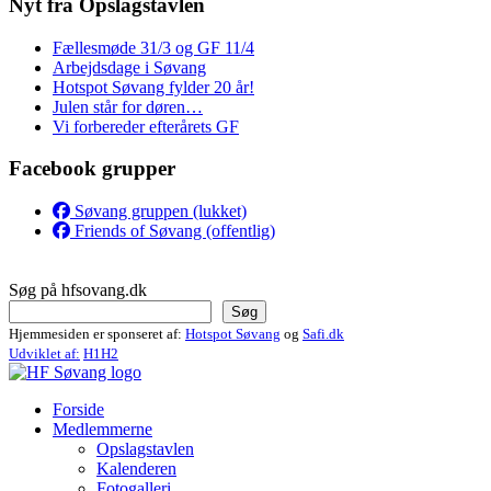
Nyt fra Opslagstavlen
Fællesmøde 31/3 og GF 11/4
Arbejdsdage i Søvang
Hotspot Søvang fylder 20 år!
Julen står for døren…
Vi forbereder efterårets GF
Facebook grupper
Søvang gruppen (lukket)
Friends of Søvang (offentlig)
Søg på hfsovang.dk
Søg
Hjemmesiden er sponseret af:
Hotspot Søvang
og
Safi.dk
Udviklet af:
H1H2
Forside
Medlemmerne
Opslagstavlen
Kalenderen
Fotogalleri