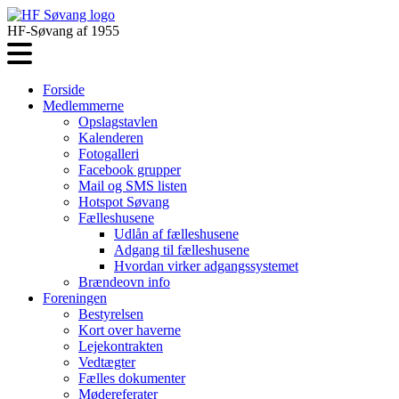
HF-Søvang af 1955
Forside
Medlemmerne
Opslagstavlen
Kalenderen
Fotogalleri
Facebook grupper
Mail og SMS listen
Hotspot Søvang
Fælleshusene
Udlån af fælleshusene
Adgang til fælleshusene
Hvordan virker adgangssystemet
Brændeovn info
Foreningen
Bestyrelsen
Kort over haverne
Lejekontrakten
Vedtægter
Fælles dokumenter
Mødereferater