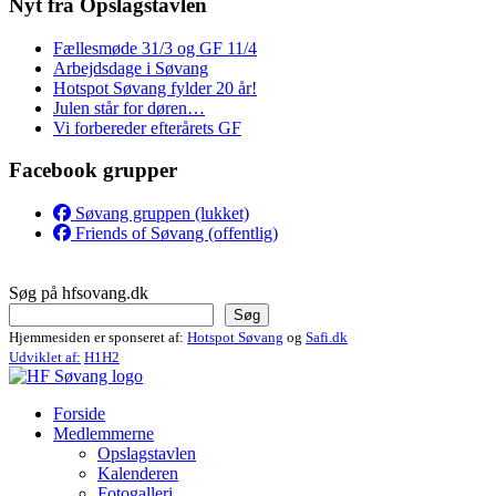
Nyt fra Opslagstavlen
Fællesmøde 31/3 og GF 11/4
Arbejdsdage i Søvang
Hotspot Søvang fylder 20 år!
Julen står for døren…
Vi forbereder efterårets GF
Facebook grupper
Søvang gruppen (lukket)
Friends of Søvang (offentlig)
Søg på hfsovang.dk
Søg
Hjemmesiden er sponseret af:
Hotspot Søvang
og
Safi.dk
Udviklet af:
H1H2
Forside
Medlemmerne
Opslagstavlen
Kalenderen
Fotogalleri