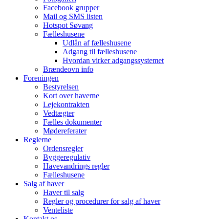
Facebook grupper
Mail og SMS listen
Hotspot Søvang
Fælleshusene
Udlån af fælleshusene
Adgang til fælleshusene
Hvordan virker adgangssystemet
Brændeovn info
Foreningen
Bestyrelsen
Kort over haverne
Lejekontrakten
Vedtægter
Fælles dokumenter
Mødereferater
Reglerne
Ordensregler
Byggeregulativ
Havevandrings regler
Fælleshusene
Salg af haver
Haver til salg
Regler og procedurer for salg af haver
Venteliste
Kontakt os