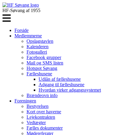
HF-Søvang af 1955
Forside
Medlemmerne
Opslagstavlen
Kalenderen
Fotogalleri
Facebook grupper
Mail og SMS listen
Hotspot Søvang
Fælleshusene
Udlån af fælleshusene
Adgang til fælleshusene
Hvordan virker adgangssystemet
Brændeovn info
Foreningen
Bestyrelsen
Kort over haverne
Lejekontrakten
Vedtægter
Fælles dokumenter
Mødereferater