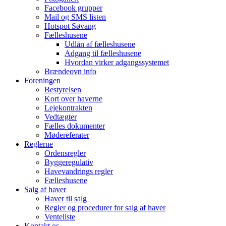
Facebook grupper
Mail og SMS listen
Hotspot Søvang
Fælleshusene
Udlån af fælleshusene
Adgang til fælleshusene
Hvordan virker adgangssystemet
Brændeovn info
Foreningen
Bestyrelsen
Kort over haverne
Lejekontrakten
Vedtægter
Fælles dokumenter
Mødereferater
Reglerne
Ordensregler
Byggeregulativ
Havevandrings regler
Fælleshusene
Salg af haver
Haver til salg
Regler og procedurer for salg af haver
Venteliste
Kontakt os