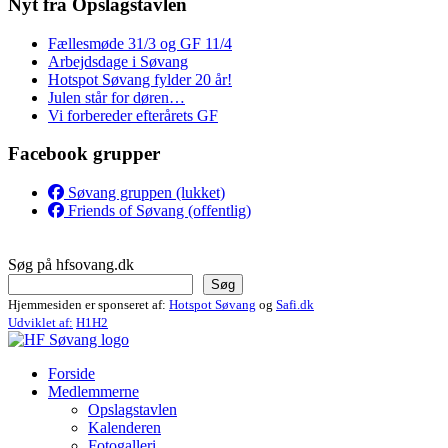
Nyt fra Opslagstavlen
Fællesmøde 31/3 og GF 11/4
Arbejdsdage i Søvang
Hotspot Søvang fylder 20 år!
Julen står for døren…
Vi forbereder efterårets GF
Facebook grupper
Søvang gruppen (lukket)
Friends of Søvang (offentlig)
Søg på hfsovang.dk
Søg
Hjemmesiden er sponseret af:
Hotspot Søvang
og
Safi.dk
Udviklet af:
H1H2
Forside
Medlemmerne
Opslagstavlen
Kalenderen
Fotogalleri