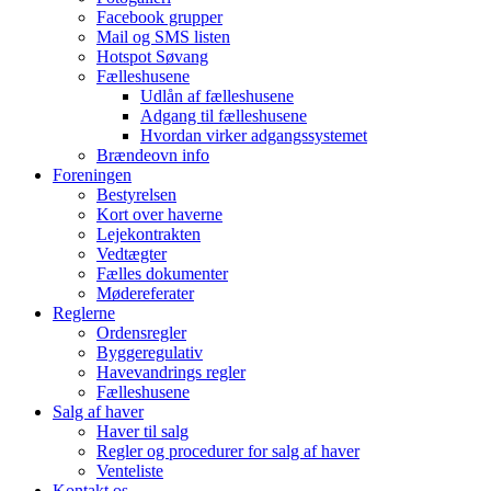
Facebook grupper
Mail og SMS listen
Hotspot Søvang
Fælleshusene
Udlån af fælleshusene
Adgang til fælleshusene
Hvordan virker adgangssystemet
Brændeovn info
Foreningen
Bestyrelsen
Kort over haverne
Lejekontrakten
Vedtægter
Fælles dokumenter
Mødereferater
Reglerne
Ordensregler
Byggeregulativ
Havevandrings regler
Fælleshusene
Salg af haver
Haver til salg
Regler og procedurer for salg af haver
Venteliste
Kontakt os