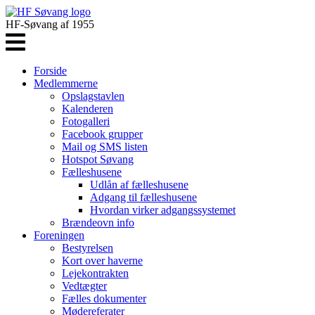
HF-Søvang af 1955
Forside
Medlemmerne
Opslagstavlen
Kalenderen
Fotogalleri
Facebook grupper
Mail og SMS listen
Hotspot Søvang
Fælleshusene
Udlån af fælleshusene
Adgang til fælleshusene
Hvordan virker adgangssystemet
Brændeovn info
Foreningen
Bestyrelsen
Kort over haverne
Lejekontrakten
Vedtægter
Fælles dokumenter
Mødereferater