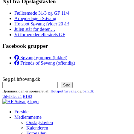
Nyt fra Opslagstavlen
Fællesmøde 31/3 og GF 11/4
Arbejdsdage i Søvang
Hotspot Søvang fylder 20 år!
Julen står for døren…
Vi forbereder efterårets GF
Facebook grupper
Søvang gruppen (lukket)
Friends of Søvang (offentlig)
Søg på hfsovang.dk
Søg
Hjemmesiden er sponseret af:
Hotspot Søvang
og
Safi.dk
Udviklet af:
H1H2
Forside
Medlemmerne
Opslagstavlen
Kalenderen
Fotogalleri