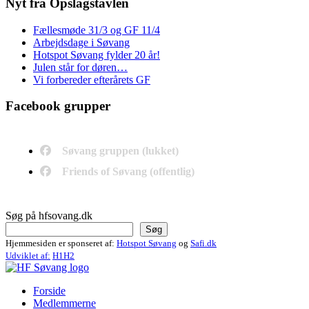
Nyt fra Opslagstavlen
Fællesmøde 31/3 og GF 11/4
Arbejdsdage i Søvang
Hotspot Søvang fylder 20 år!
Julen står for døren…
Vi forbereder efterårets GF
Facebook grupper
Søvang gruppen (lukket)
Friends of Søvang (offentlig)
Søg på hfsovang.dk
Søg
Hjemmesiden er sponseret af:
Hotspot Søvang
og
Safi.dk
Udviklet af:
H1H2
Forside
Medlemmerne