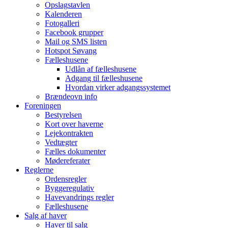
Opslagstavlen
Kalenderen
Fotogalleri
Facebook grupper
Mail og SMS listen
Hotspot Søvang
Fælleshusene
Udlån af fælleshusene
Adgang til fælleshusene
Hvordan virker adgangssystemet
Brændeovn info
Foreningen
Bestyrelsen
Kort over haverne
Lejekontrakten
Vedtægter
Fælles dokumenter
Mødereferater
Reglerne
Ordensregler
Byggeregulativ
Havevandrings regler
Fælleshusene
Salg af haver
Haver til salg