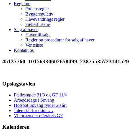
Reglerne
Ordensregler
Byggeregulativ
Havevandrings regler
Fælleshusene
Salg af haver
Haver til salg
Regler og procedurer for salg af haver
Venteliste
Kontakt os
45137760_10156330602658499_23875535723141529
Opslagstavlen
Fællesmøde 31/3 og GF 11/4
Arbejdsdage i Søvang
Hotspot Søvang fylder 20 år!
Julen står for døren…
Vi forbereder efterårets GF
Kalenderen