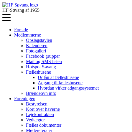
HF-Søvang af 1955
Forside
Medlemmerne
Opslagstavlen
Kalenderen
Fotogalleri
Facebook grupper
Mail og SMS listen
Hotspot Søvang
Fælleshusene
Udlån af fælleshusene
Adgang til fælleshusene
Hvordan virker adgangssystemet
Brændeovn info
Foreningen
Bestyrelsen
Kort over haverne
Lejekontrakten
Vedtægter
Fælles dokumenter
Mødereferater