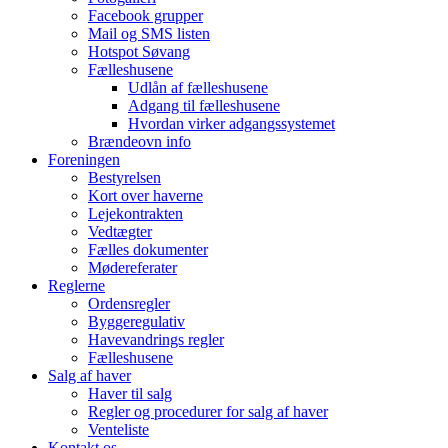
Facebook grupper
Mail og SMS listen
Hotspot Søvang
Fælleshusene
Udlån af fælleshusene
Adgang til fælleshusene
Hvordan virker adgangssystemet
Brændeovn info
Foreningen
Bestyrelsen
Kort over haverne
Lejekontrakten
Vedtægter
Fælles dokumenter
Mødereferater
Reglerne
Ordensregler
Byggeregulativ
Havevandrings regler
Fælleshusene
Salg af haver
Haver til salg
Regler og procedurer for salg af haver
Venteliste
Kontakt os