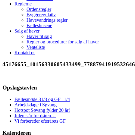
Reglerne
Ordensregler
Byggeregulativ
Havevandrings regler
Fælleshusene
Salg af haver
Haver til salg
Regler og procedurer for salg af haver
Venteliste
Kontakt os
45176655_10156330605433499_77887941919532646
Opslagstavlen
Fællesmøde 31/3 og GF 11/4
Arbejdsdage i Søvang
Hotspot Søvang fylder 20 år!
Julen står for døren…
Vi forbereder efterårets GF
Kalenderen