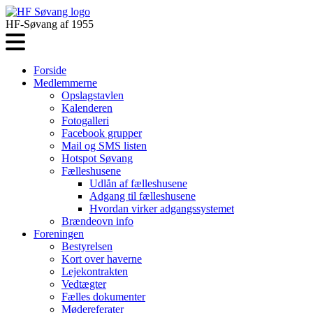
HF-Søvang af 1955
Forside
Medlemmerne
Opslagstavlen
Kalenderen
Fotogalleri
Facebook grupper
Mail og SMS listen
Hotspot Søvang
Fælleshusene
Udlån af fælleshusene
Adgang til fælleshusene
Hvordan virker adgangssystemet
Brændeovn info
Foreningen
Bestyrelsen
Kort over haverne
Lejekontrakten
Vedtægter
Fælles dokumenter
Mødereferater