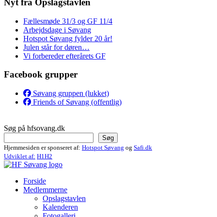
Nyt fra Opslagstavlen
Fællesmøde 31/3 og GF 11/4
Arbejdsdage i Søvang
Hotspot Søvang fylder 20 år!
Julen står for døren…
Vi forbereder efterårets GF
Facebook grupper
Søvang gruppen (lukket)
Friends of Søvang (offentlig)
Søg på hfsovang.dk
Søg
Hjemmesiden er sponseret af:
Hotspot Søvang
og
Safi.dk
Udviklet af:
H1H2
Forside
Medlemmerne
Opslagstavlen
Kalenderen
Fotogalleri