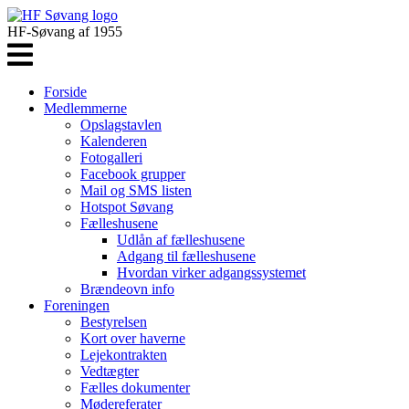
HF-Søvang af 1955
Forside
Medlemmerne
Opslagstavlen
Kalenderen
Fotogalleri
Facebook grupper
Mail og SMS listen
Hotspot Søvang
Fælleshusene
Udlån af fælleshusene
Adgang til fælleshusene
Hvordan virker adgangssystemet
Brændeovn info
Foreningen
Bestyrelsen
Kort over haverne
Lejekontrakten
Vedtægter
Fælles dokumenter
Mødereferater