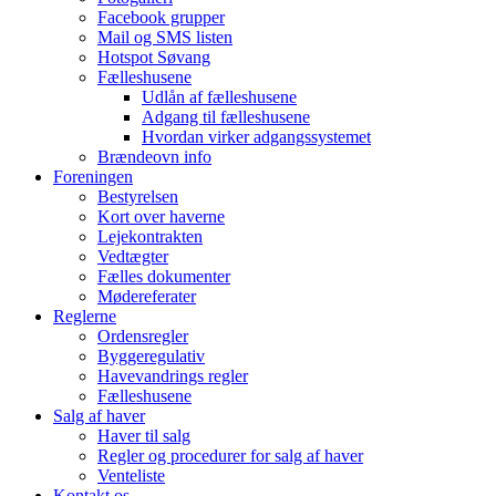
Facebook grupper
Mail og SMS listen
Hotspot Søvang
Fælleshusene
Udlån af fælleshusene
Adgang til fælleshusene
Hvordan virker adgangssystemet
Brændeovn info
Foreningen
Bestyrelsen
Kort over haverne
Lejekontrakten
Vedtægter
Fælles dokumenter
Mødereferater
Reglerne
Ordensregler
Byggeregulativ
Havevandrings regler
Fælleshusene
Salg af haver
Haver til salg
Regler og procedurer for salg af haver
Venteliste
Kontakt os