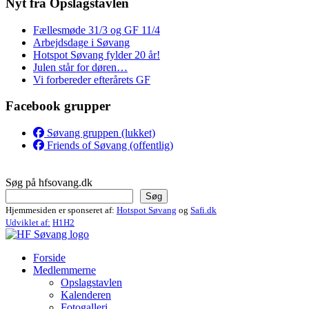
Nyt fra Opslagstavlen
Fællesmøde 31/3 og GF 11/4
Arbejdsdage i Søvang
Hotspot Søvang fylder 20 år!
Julen står for døren…
Vi forbereder efterårets GF
Facebook grupper
Søvang gruppen (lukket)
Friends of Søvang (offentlig)
Søg på hfsovang.dk
Søg
Hjemmesiden er sponseret af:
Hotspot Søvang
og
Safi.dk
Udviklet af:
H1H2
Forside
Medlemmerne
Opslagstavlen
Kalenderen
Fotogalleri