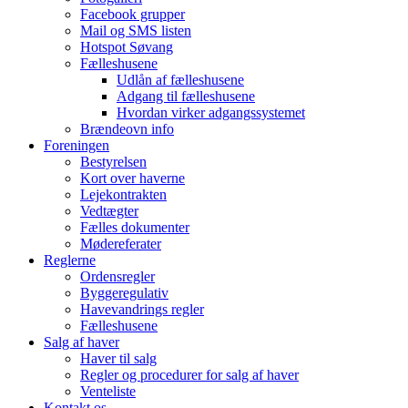
Facebook grupper
Mail og SMS listen
Hotspot Søvang
Fælleshusene
Udlån af fælleshusene
Adgang til fælleshusene
Hvordan virker adgangssystemet
Brændeovn info
Foreningen
Bestyrelsen
Kort over haverne
Lejekontrakten
Vedtægter
Fælles dokumenter
Mødereferater
Reglerne
Ordensregler
Byggeregulativ
Havevandrings regler
Fælleshusene
Salg af haver
Haver til salg
Regler og procedurer for salg af haver
Venteliste
Kontakt os