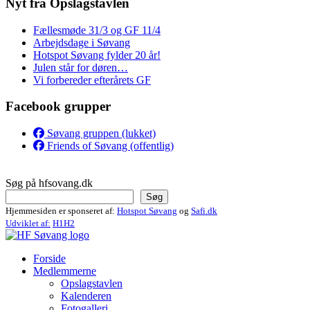
Nyt fra Opslagstavlen
Fællesmøde 31/3 og GF 11/4
Arbejdsdage i Søvang
Hotspot Søvang fylder 20 år!
Julen står for døren…
Vi forbereder efterårets GF
Facebook grupper
Søvang gruppen (lukket)
Friends of Søvang (offentlig)
Søg på hfsovang.dk
Søg
Hjemmesiden er sponseret af:
Hotspot Søvang
og
Safi.dk
Udviklet af:
H1H2
Forside
Medlemmerne
Opslagstavlen
Kalenderen
Fotogalleri