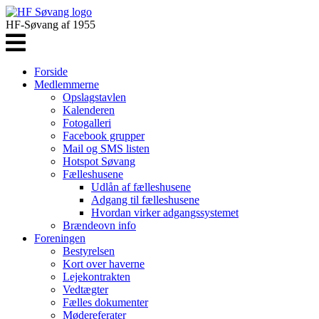
HF-Søvang af 1955
Forside
Medlemmerne
Opslagstavlen
Kalenderen
Fotogalleri
Facebook grupper
Mail og SMS listen
Hotspot Søvang
Fælleshusene
Udlån af fælleshusene
Adgang til fælleshusene
Hvordan virker adgangssystemet
Brændeovn info
Foreningen
Bestyrelsen
Kort over haverne
Lejekontrakten
Vedtægter
Fælles dokumenter
Mødereferater