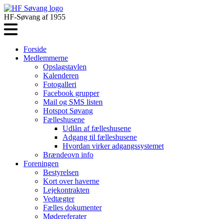
HF-Søvang af 1955
Forside
Medlemmerne
Opslagstavlen
Kalenderen
Fotogalleri
Facebook grupper
Mail og SMS listen
Hotspot Søvang
Fælleshusene
Udlån af fælleshusene
Adgang til fælleshusene
Hvordan virker adgangssystemet
Brændeovn info
Foreningen
Bestyrelsen
Kort over haverne
Lejekontrakten
Vedtægter
Fælles dokumenter
Mødereferater