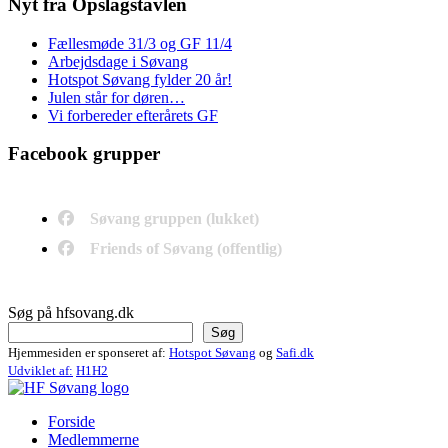
Nyt fra Opslagstavlen
Fællesmøde 31/3 og GF 11/4
Arbejdsdage i Søvang
Hotspot Søvang fylder 20 år!
Julen står for døren…
Vi forbereder efterårets GF
Facebook grupper
Søvang gruppen (lukket)
Friends of Søvang (offentlig)
Søg på hfsovang.dk
Søg
Hjemmesiden er sponseret af:
Hotspot Søvang
og
Safi.dk
Udviklet af:
H1H2
Forside
Medlemmerne