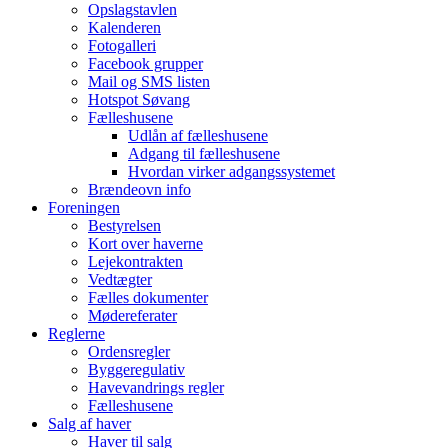
Opslagstavlen
Kalenderen
Fotogalleri
Facebook grupper
Mail og SMS listen
Hotspot Søvang
Fælleshusene
Udlån af fælleshusene
Adgang til fælleshusene
Hvordan virker adgangssystemet
Brændeovn info
Foreningen
Bestyrelsen
Kort over haverne
Lejekontrakten
Vedtægter
Fælles dokumenter
Mødereferater
Reglerne
Ordensregler
Byggeregulativ
Havevandrings regler
Fælleshusene
Salg af haver
Haver til salg